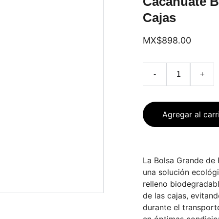
Cacahuate B
Cajas
MX$898.00
-
+
Agregar al carr
La Bolsa Grande de 
una solución ecológi
relleno biodegradabl
de las cajas, evitan
durante el transport