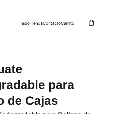
Inicio
Tienda
Contacto
Carrito
uate
radable para
o de Cajas