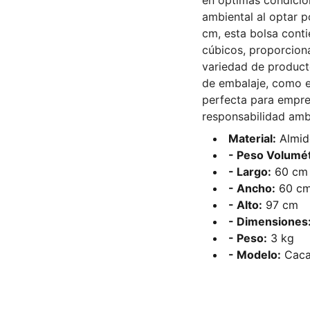
en óptimas condicio
ambiental al optar p
cm, esta bolsa conti
cúbicos, proporcion
variedad de producto
de embalaje, como el
perfecta para empre
responsabilidad ambi
Material:
Almid
- Peso Volumét
- Largo:
60 cm
- Ancho:
60 c
- Alto:
97 cm
- Dimensiones
- Peso:
3 kg
- Modelo:
Caca