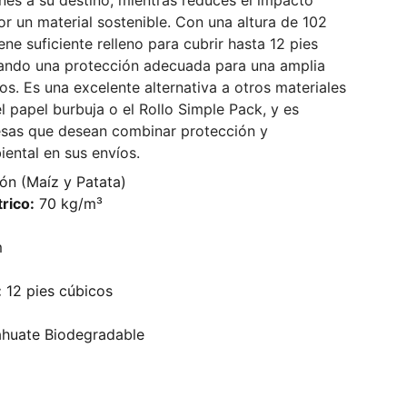
nes a su destino, mientras reduces el impacto
or un material sostenible. Con una altura de 102
ene suficiente relleno para cubrir hasta 12 pies
ando una protección adecuada para una amplia
s. Es una excelente alternativa a otros materiales
 papel burbuja o el Rollo Simple Pack, y es
sas que desean combinar protección y
ental en sus envíos.
ón (Maíz y Patata)
rico:
70 kg/m³
m
:
12 pies cúbicos
huate Biodegradable